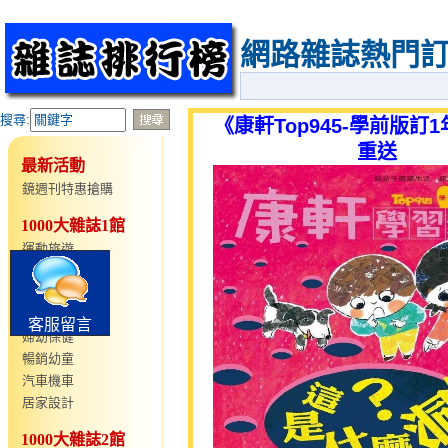
網路雜誌熱門
搜尋:
《康軒Top945-學前版訂
重送
最新活動
鏡週刊特惠搶購
1000大雜誌1館
運動旅遊
仕女時尚
語言學習
型男時尚
客服留言
婦幼保健
暢銷幼童
汽車機車
居家設計
1000大雜誌2館