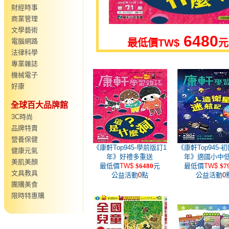
財經時事
商業管理
文學藝術
6480
電腦網路
最低價
TW$
元
法律科學
專業雜誌
機械電子
好康
全球百大品牌館
3C時尚
品牌特賣
營養保健
《康軒Top945-學前版訂1
《康軒Top945-
健康元氣
年》好禮多重送
年》適國小中
美肌美顏
最低價
TW$
$6480
元
最低價
TW$
$7
文具教具
公益活動
0
點
公益活動
0
團購美食
限時特惠購