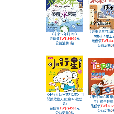
《未來兒童訂1年
《未來少年訂1年》
9歲孩子愛上
最低價
TW$
$4999
元
最低價
TW$
$4
公益活動
0
點
公益活動
0
《小行星幼兒誌訂1年》用
《康軒Top945-
閱讀啟動天賦(適3-6歲幼
年》適學齡前
兒)
最低價
TW$
$12
最低價
TW$
$4500
元
公益活動
0
公益活動
0
點