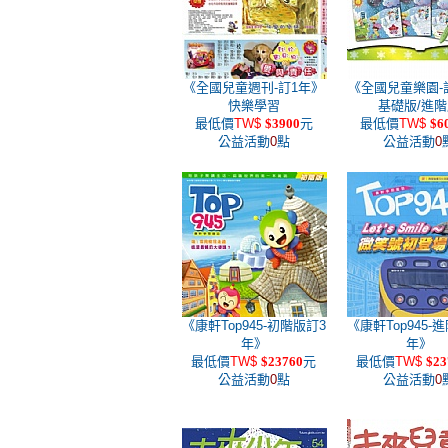
《全國兒童週刊-訂1年》
《全國兒童樂園-
快樂學習
基礎版/進
最低價
TW$
$3900
元
最低價
TW$
$6
公益活動
0
點
公益活動
0
《康軒Top945-初階版訂3
《康軒Top945-
年》
年》
最低價
TW$
$23760
元
最低價
TW$
$23
公益活動
0
點
公益活動
0