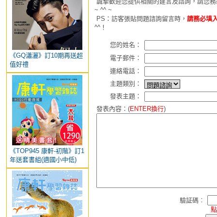
誠摯歡迎您提供相關的建言及諮詢，請您務
~ ^^ ~
PS：訪客張貼問題諮詢留言時，
請務必填入
^^！
您的姓名：
《GQ瀟灑》訂10期再送超
電子郵件：
值好禮
連絡電話：
主題類別：
發表主題：
發表內容：(
ENTER換行
)
《TOP945 康軒-初階》訂1
年送套書組(適國小中低)
驗証碼︰
點