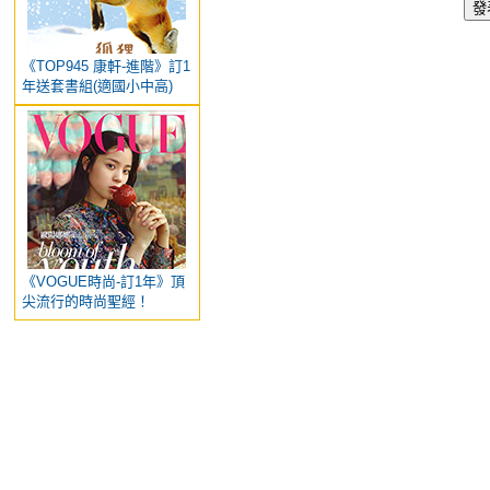
《TOP945 康軒-進階》訂1
年送套書組(適國小中高)
《VOGUE時尚-訂1年》頂
尖流行的時尚聖經！