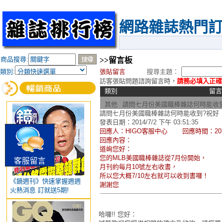
網路雜誌熱門
商品搜尋:
>>留言板
類別:
張貼留言
搜尋主題：
訪客張貼問題諮詢留言時，
請務必填入正確
類別
留
其他
請問七月份美國職棒雜誌何時能收
請問七月份美國職棒雜誌何時能收到?祝好
發表日期：2014/7/2 下午 03:51:35
回應人：HIGO客服中心 回應時間：2014/7/
回應內容：
道峋您好：
您的MLB美國職棒雜誌從7月份開始，
客服留言
月刊約每月10號左右收書，
所以您大概7/10左右就可以收到書囉！
《鏡週刊》快速掌握週週
謝謝您
火熱消息 訂就送5期!
哈囉!! 您好：