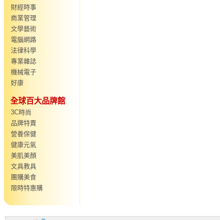
財經時事
商業管理
文學藝術
電腦網路
法律科學
專業雜誌
機械電子
好康
全球百大品牌館
3C時尚
品牌特賣
營養保健
健康元氣
美肌美顏
文具教具
團購美食
限時特惠購