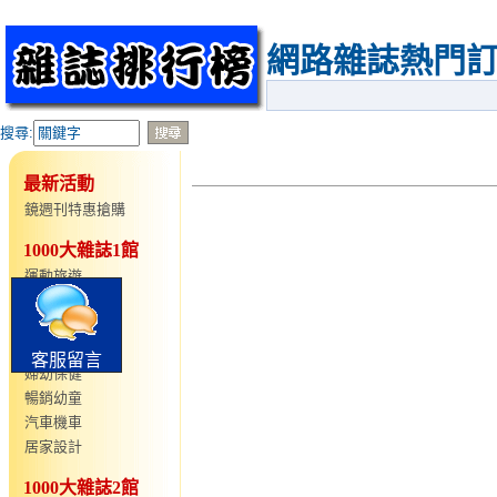
網路雜誌熱門
搜尋:
最新活動
鏡週刊特惠搶購
1000大雜誌1館
運動旅遊
仕女時尚
語言學習
型男時尚
客服留言
婦幼保健
暢銷幼童
汽車機車
居家設計
1000大雜誌2館