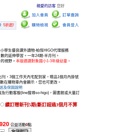
親愛的訪客
您好
!
《今周刊》
5折特$3150
《常春1年》
$1800送$1960
小學生優良課外讀物-柏恆HIGO代理服務
、數的延伸學習。一年24期-半月刊。
子的視野。
本版適讀對象國小1-3年級幼童。
日出刊，3個工作天內宅配到家，贈品1個月內掛號
數在購物車內會顯示，您也可更改。
送及保固說明
行動客服(line搜尋so-higo)，圖書館或大量訂
續訂贈新刊5期(斷訂超過3個月不算
920
公益活動
0
點