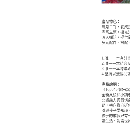
產品特色：
每月二刊，養成
豐富主題，擴充
深入採訪，提供
多元配件，搭配
1.唯一一本有
2.唯一一本結
3.唯一一本跨階段學習
4.堅持以流暢
產品說明：
《Top945康
全新風貌和小讀
閱讀能力與習慣
題，橫向縱向延
引導孩子學知識
孩子的成長只有
讀生活、認識世