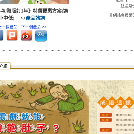
數量
起送月份
45-初階版訂1年》特價優惠方案(適
非網站會員請
小中低)
>>
產品諮詢
 上一個產品
下一個產品 >>