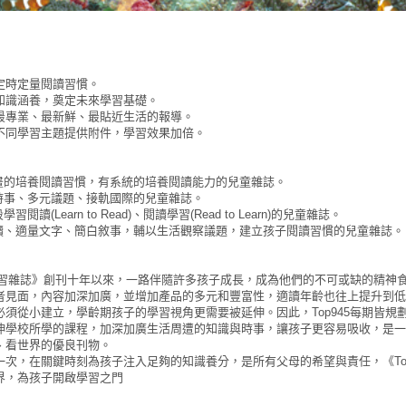
定時定量閱讀習慣。
知識涵養，奠定未來學習基礎。
最專業、最新鮮、最貼近生活的報導。
不同學習主題提供附件，學習效果加倍。
計畫的培養閱讀習慣，有系統的培養閱讀能力的兒童雜誌。
合時事、多元議題、接軌國際的兒童雜誌。
閱讀(Learn to Read)、閱讀學習(Read to Learn)的兒童雜誌。
閱讀、適量文字、簡白敘事，輔以生活觀察議題，建立孩子閱讀習慣的兒童雜誌。
軒學習雜誌》創刊十年以來，一路伴隨許多孩子成長，成為他們的不可或缺的精神食
者見面，內容加深加廣，並增加產品的多元和豐富性，適讀年齡也往上提升到低
必須從小建立，學齡期孩子的學習視角更需要被延伸。因此，Top945每期皆
伸學校所學的課程，加深加廣生活周遭的知識與時事，讓孩子更容易吸收，是一
、看世界的優良刊物。
一次，在關鍵時刻為孩子注入足夠的知識養分，是所有父母的希望與責任，《To
界，為孩子開啟學習之門