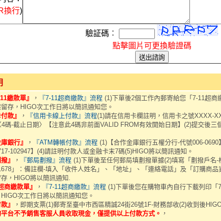
ER換行
)
驗証碼︰
點擊圖片可更換驗證碼
明
-11繳款單』
，
『7-11超商繳款』流程
(1)下單後2個工作內郵寄給您「7-11超商
留存，HIGO次工作日將以簡訊通知您。
卡付款』
，
『信用卡線上付款』流程
(1)請在信用卡欄註明，信用卡之號XXXX-XX
X〈4碼-截止日期〉【注意此4碼非前面VALID FROM有效開始日期】(2)提交後
金庫銀行』
，
『ATM轉帳付款』流程
(1)【合作金庫銀行五權分行-代號006-069
-717-102947】(4)請註明付款人或金融卡末7碼(5)HIGO將以簡訊通知。
劃撥』
，
『郵局劃撥』流程
(1)下單後至任何郵局填劃撥單據(2)填寫「劃撥戶
411678」：備註欄-填入「收件人姓名」、「地址」、「連絡電話」及「訂購商品
存，HIGO將以簡訊通知.
L超商繳款單』
，
『7-11超商繳款』流程
(1)下單後您在購物車內自行下載列印「7-
HIGO次工作日將以簡訊通知您。
付款』
，即期支票(1)郵寄至臺中市西區精誠24街26號1F-財務部收(2)收到後HI
物平台不予銷售客服人員收取現金，僅提供以上付款方式。
，