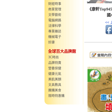
財經時事
《康軒Top9
商業管理
文學藝術
國
電腦網路
<<
法律科學
專業雜誌
機械電子
好康
全球百大品牌館
3C時尚
品牌特賣
營養保健
健康元氣
美肌美顏
文具教具
團購美食
限時特惠購