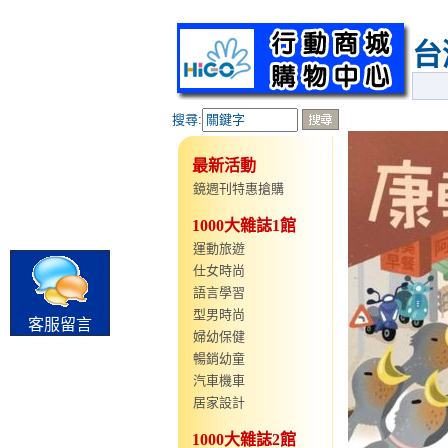
台
搜尋:
最新活動
鏡週刊特惠搶購
1000大雜誌1館
運動旅遊
仕女時尚
語言學習
型男時尚
客服留言
婦幼保健
暢銷幼童
汽車機車
居家設計
1000大雜誌2館