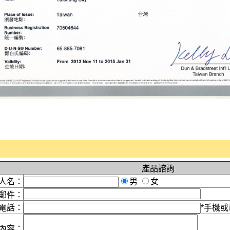
產品諮詢
人名：
男
女
郵件：
電話：
*手機或
內容：