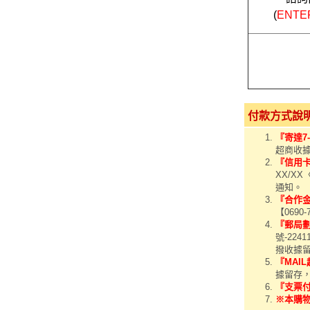
(
ENT
付款方式說
『寄達7
超商收據
『信用
XX/X
通知。
『合作
【0690
『郵局
號-22
撥收據留
『MAI
據留存，
『支票
※本購