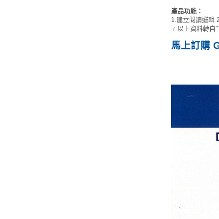
產品功能：
1.建立閱讀邏輯 
﹝以上資料轉自"T
馬上訂購 G