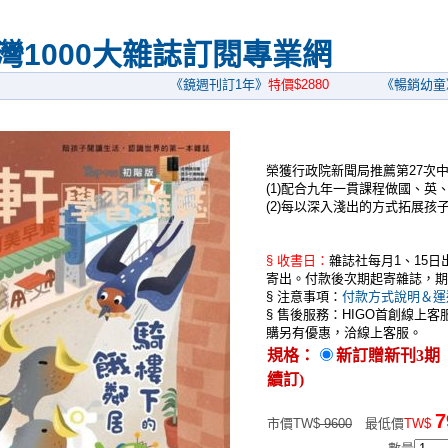
灣1000大雜誌訂閱專業網
《鏡週刊訂1年》
特價$2880
《暢銷幼童》
5折起
榮獲行政院新聞局推薦第27次中
(1)配合九年一貫課程做國、英
(2)每以深入淺出的方式拓展孩
§ 收書日：
雜誌社每月1、15
寄出。付款後次期起寄雜誌，期
§ 注意事項：
付款方式說明＆運
§ 售後服務：HIGO首創線上客服及
購另有優惠，洽線上客服。
規格：
新訂贈新刊3期
續訂)
7
市價TW$
9600
最低價
TW$